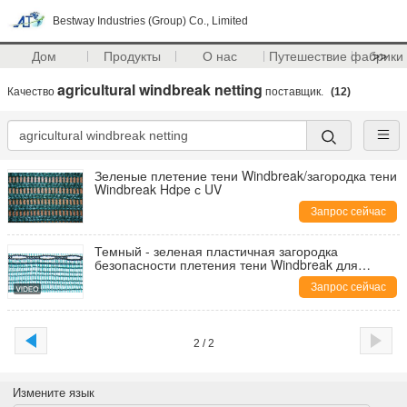
Bestway Industries (Group) Co., Limited
Дом
Продукты
О нас
Путешествие фабрики
>>
agricultural windbreak netting
Качество
поставщик.
(12)
Зеленые плетение тени Windbreak/загородка тени
Windbreak Hdpe с UV
Запрос сейчас
Темный - зеленая пластичная загородка
безопасности плетения тени Windbreak для
земледелия
Запрос сейчас
2 / 2
Измените язык