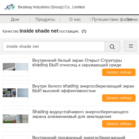
Bestway Industries (Group) Co., Limited
Дом
Продукты
О нас
Путешествие фабрики
>>
inside shade net
Качество
поставщик.
(7)
Внутренний белый экран Открыт-Структуры
shading БЫЛ относящ к окружающей среде
Запрос сейчас
Внутри белого shading энергосберегающий экран
БЫЛ высокой эффективностью
Запрос сейчас
Shading водоустойчивого энергосберегающего
экрана алюминиевый для земледелия
Запрос сейчас
Внутренний прозрачный энергосберегающий