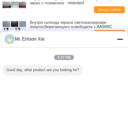
экран с пламенем - retardant
Запрос сейчас
Внутри галоида экрана светомаскировки
энергосберегающего освободите с AAS99C
Запрос сейчас
Mr. Errison Xie
Полимер AAS экрана парника
энергосберегающий с линией полиэфира
Запрос сейчас
5:37 PM
Экран прозрачного удерживания жары
Good day, what product are you looking for?
энергосберегающий, энергосберегающий дом
Запрос сейчас
Измените язык
Russian