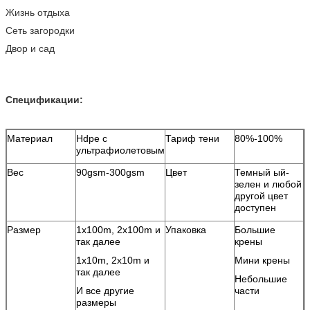
Жизнь отдыха
Сеть загородки
Двор и сад
Спецификации:
Материал
Hdpe с
Тариф тени
80%-100%
ультрафиолетовым
Вес
90gsm-300gsm
Цвет
Темный ый-
зелен и любой
другой цвет
доступен
Размер
1x100m, 2x100m и
Упаковка
Большие
так далее
крены
1x10m, 2x10m и
Мини крены
так далее
Небольшие
И все другие
части
размеры