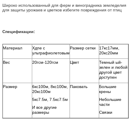
Широко использованный для ферм и виноградника земледелия
для защиты урожаев и цветков избегите повреждения от птиц
Спецификации:
Материал
Хдпе с
Размер сетки
17кс17мм,
ультрафиолетовым
20кс20мм
Вес
20гсм-120гсм
Цвет
Темный ый-
зелен и любой
другой цвет
доступен
Размер
6кс100м, 8кс100м,
Паковать
Большие
20кс100м
крены
5кс7.5м, 7.5кс7.5м
Небольшие
части
И все другие
размеры
Связки