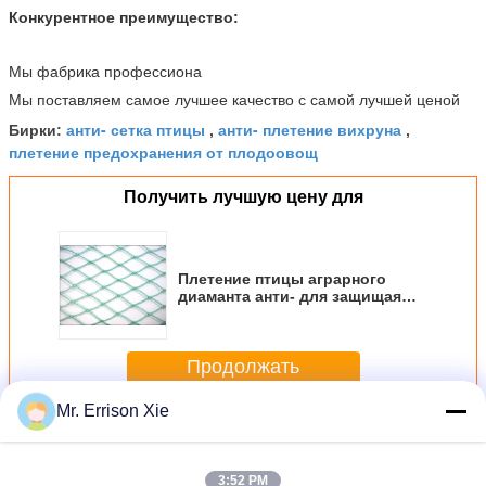
Конкурентное преимущество:
Мы фабрика профессиона
Мы поставляем самое лучшее качество с самой лучшей ценой
анти- сетка птицы
анти- плетение вихруна
Бирки:
,
,
плетение предохранения от плодоовощ
Получить лучшую цену для
Плетение птицы аграрного
диаманта анти- для защищая
урожая и цветка
Продолжать
Mr. Errison Xie
Анти- плетение птицы
Больше
3:52 PM