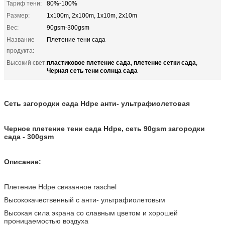
Тариф тени:
80%-100%
Размер:
1x100m, 2x100m, 1x10m, 2x10m
Вес:
90gsm-300gsm
Название
Плетение тени сада
продукта:
пластиковое плетение сада
плетение сетки сада
Высокий свет:
,
,
Черная сеть тени солнца сада
Сеть загородки сада Hdpe анти- ультрафиолетовая
Черное плетение тени сада Hdpe, сеть 90gsm загородки
сада - 300gsm
Описание:
Плетение Hdpe связанное raschel
Высококачественный с анти- ультрафиолетовым
Высокая сила экрана со славным цветом и хорошей
проницаемостью воздуха