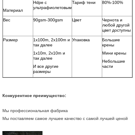
Hdpe с
Тариф тени
80%-100%
ультрафиолетовым
Материал
Вес
90gsm-300gsm
Цвет
Чернота и
любой другой
цвет доступны
Размер
1x100m, 2x100m и
Упаковка
Большие
так далее
крены
1x10m, 2x10m и
Мини крены
так далее
Небольшие
И все другие
части
размеры
Конкурентное преимущество:
Мы профессиональная фабрика
Мы поставляем самое лучшее качество с самой лучшей ценой