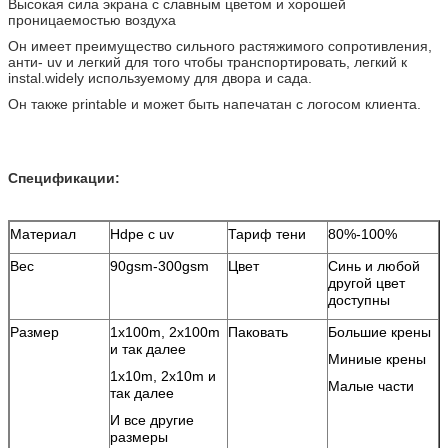
Высокая сила экрана с славным цветом и хорошей
проницаемостью воздуха
Он имеет преимущество сильного растяжимого сопротивления,
анти- uv и легкий для того чтобы транспортировать, легкий к
instal.widely используемому для двора и сада.
Он также printable и может быть напечатан с логосом клиента.
Спецификации:
Материал
Hdpe с uv
Тариф тени
80%-100%
Вес
90gsm-300gsm
Цвет
Синь и любой
другой цвет
доступны
Размер
1x100m, 2x100m
Паковать
Большие крены
и так далее
Миниые крены
1x10m, 2x10m и
Малые части
так далее
И все другие
размеры